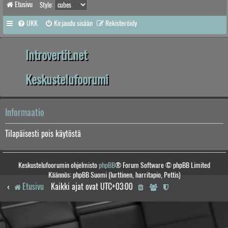
Etusivu
Style:
UKK
Kirjaudu sisään
Rekisteröidy
Introvertit.net
Keskustelufoorumi
Informaatio
Tilapäisesti pois käytöstä
Keskustelufoorumin ohjelmisto
phpBB
® Forum Software © phpBB Limited
Käännös: phpBB Suomi (lurttinen, harritapio, Pettis)
Etusivu
Kaikki ajat ovat
UTC+03:00