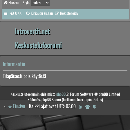
Etusivu
Style:
UKK
Kirjaudu sisään
Rekisteröidy
Introvertit.net
Keskustelufoorumi
Informaatio
Tilapäisesti pois käytöstä
Keskustelufoorumin ohjelmisto
phpBB
® Forum Software © phpBB Limited
Käännös: phpBB Suomi (lurttinen, harritapio, Pettis)
Etusivu
Kaikki ajat ovat
UTC+03:00