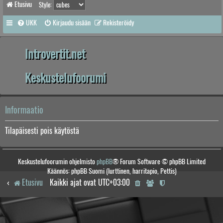
Etusivu
Style:
UKK
Kirjaudu sisään
Rekisteröidy
Introvertit.net
Keskustelufoorumi
Informaatio
Tilapäisesti pois käytöstä
Keskustelufoorumin ohjelmisto
phpBB
® Forum Software © phpBB Limited
Käännös: phpBB Suomi (lurttinen, harritapio, Pettis)
Etusivu
Kaikki ajat ovat
UTC+03:00