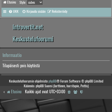
Etusivu
Style:
UKK
Kirjaudu sisään
Rekisteröidy
Introvertit.net
Keskustelufoorumi
Informaatio
Tilapäisesti pois käytöstä
Keskustelufoorumin ohjelmisto
phpBB
® Forum Software © phpBB Limited
Käännös: phpBB Suomi (lurttinen, harritapio, Pettis)
Etusivu
Kaikki ajat ovat
UTC+03:00