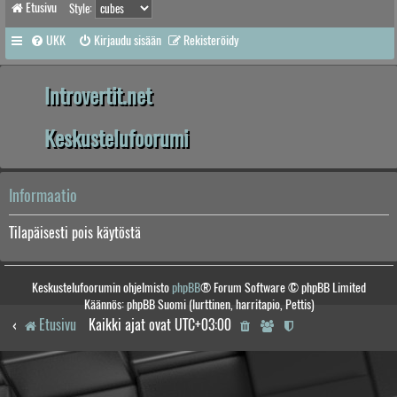
Etusivu
Style:
UKK
Kirjaudu sisään
Rekisteröidy
Introvertit.net
Keskustelufoorumi
Informaatio
Tilapäisesti pois käytöstä
Keskustelufoorumin ohjelmisto
phpBB
® Forum Software © phpBB Limited
Käännös: phpBB Suomi (lurttinen, harritapio, Pettis)
Etusivu
Kaikki ajat ovat
UTC+03:00