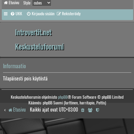
Etusivu
Style:
UKK
Kirjaudu sisään
Rekisteröidy
Introvertit.net
Keskustelufoorumi
Informaatio
Tilapäisesti pois käytöstä
Keskustelufoorumin ohjelmisto
phpBB
® Forum Software © phpBB Limited
Käännös: phpBB Suomi (lurttinen, harritapio, Pettis)
Etusivu
Kaikki ajat ovat
UTC+03:00