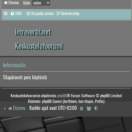
Etusivu
Style:
UKK
Kirjaudu sisään
Rekisteröidy
Introvertit.net
Keskustelufoorumi
Informaatio
Tilapäisesti pois käytöstä
Keskustelufoorumin ohjelmisto
phpBB
® Forum Software © phpBB Limited
Käännös: phpBB Suomi (lurttinen, harritapio, Pettis)
Etusivu
Kaikki ajat ovat
UTC+03:00