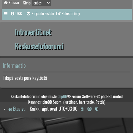
Etusivu
Style:
UKK
Kirjaudu sisään
Rekisteröidy
Introvertit.net
Keskustelufoorumi
Informaatio
Tilapäisesti pois käytöstä
Keskustelufoorumin ohjelmisto
phpBB
® Forum Software © phpBB Limited
Käännös: phpBB Suomi (lurttinen, harritapio, Pettis)
Etusivu
Kaikki ajat ovat
UTC+03:00