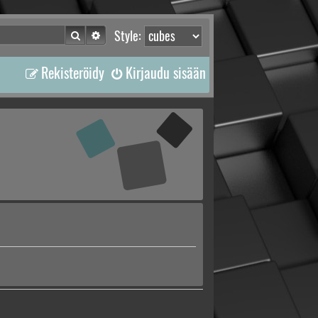
Etsi
Tarkennettu haku
Style:
Rekisteröidy
Kirjaudu sisään