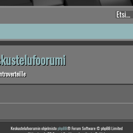
eskustelufoorumi
troverteille
Keskustelufoorumin ohjelmisto
phpBB
® Forum Software © phpBB Limited