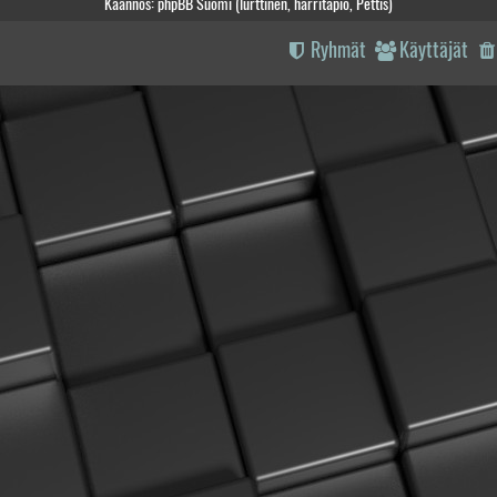
Käännös: phpBB Suomi (lurttinen, harritapio, Pettis)
Ryhmät
Käyttäjät