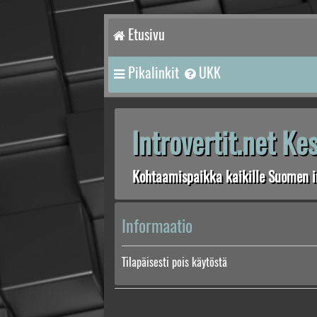
Etusivu
Pikalinkit
UKK
Introvertit.net K
Kohtaamispaikka kaikille Suomen in
Informaatio
Tilapäisesti pois käytöstä