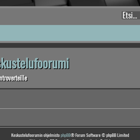
eskustelufoorumi
troverteille
Keskustelufoorumin ohjelmisto
phpBB
® Forum Software © phpBB Limited