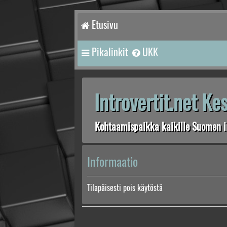
Etusivu
Pikalinkit
UKK
Introvertit.net K
Kohtaamispaikka kaikille Suomen in
Informaatio
Tilapäisesti pois käytöstä