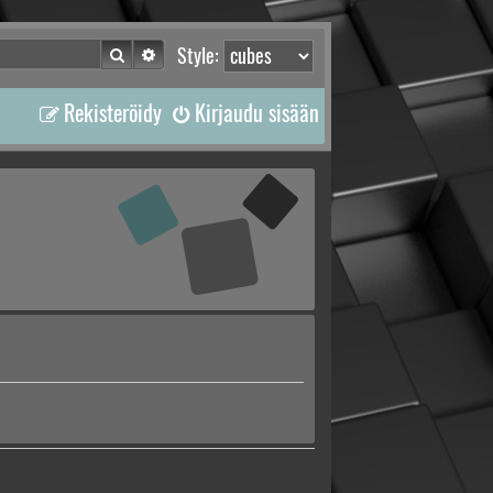
Etsi
Tarkennettu haku
Style:
Rekisteröidy
Kirjaudu sisään