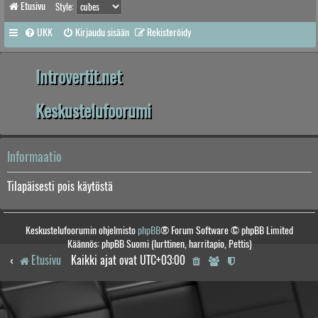
Etusivu
Style:
UKK
Kirjaudu sisään
Rekisteröidy
Introvertit.net
Keskustelufoorumi
Informaatio
Tilapäisesti pois käytöstä
Keskustelufoorumin ohjelmisto
phpBB
® Forum Software © phpBB Limited
Käännös: phpBB Suomi (lurttinen, harritapio, Pettis)
Etusivu
Kaikki ajat ovat
UTC+03:00