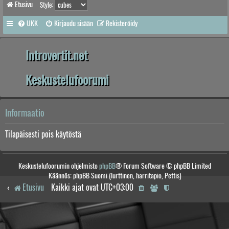
Etusivu
Style:
UKK
Kirjaudu sisään
Rekisteröidy
Introvertit.net
Keskustelufoorumi
Informaatio
Tilapäisesti pois käytöstä
Keskustelufoorumin ohjelmisto
phpBB
® Forum Software © phpBB Limited
Käännös: phpBB Suomi (lurttinen, harritapio, Pettis)
Etusivu
Kaikki ajat ovat
UTC+03:00