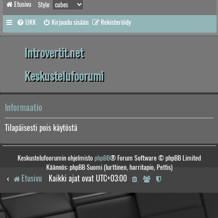
Etusivu
Style:
UKK
Kirjaudu sisään
Rekisteröidy
Introvertit.net
Keskustelufoorumi
Informaatio
Tilapäisesti pois käytöstä
Keskustelufoorumin ohjelmisto
phpBB
® Forum Software © phpBB Limited
Käännös: phpBB Suomi (lurttinen, harritapio, Pettis)
Etusivu
Kaikki ajat ovat
UTC+03:00