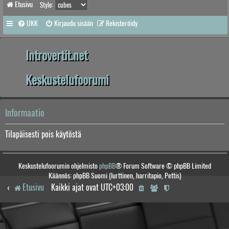
Etusivu
Style:
UKK
Kirjaudu sisään
Rekisteröidy
Introvertit.net
Keskustelufoorumi
Informaatio
Tilapäisesti pois käytöstä
Keskustelufoorumin ohjelmisto
phpBB
® Forum Software © phpBB Limited
Käännös: phpBB Suomi (lurttinen, harritapio, Pettis)
Etusivu
Kaikki ajat ovat
UTC+03:00