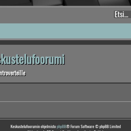
eskustelufoorumi
troverteille
Keskustelufoorumin ohjelmisto
phpBB
® Forum Software © phpBB Limited