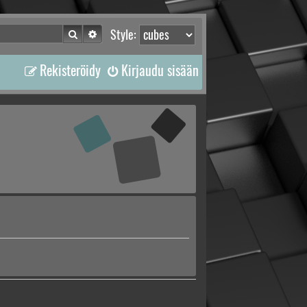
Etsi
Tarkennettu haku
Style:
Rekisteröidy
Kirjaudu sisään