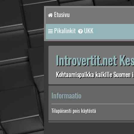
Etusivu
Pikalinkit
UKK
Introvertit.net K
Kohtaamispaikka kaikille Suomen in
Informaatio
Tilapäisesti pois käytöstä