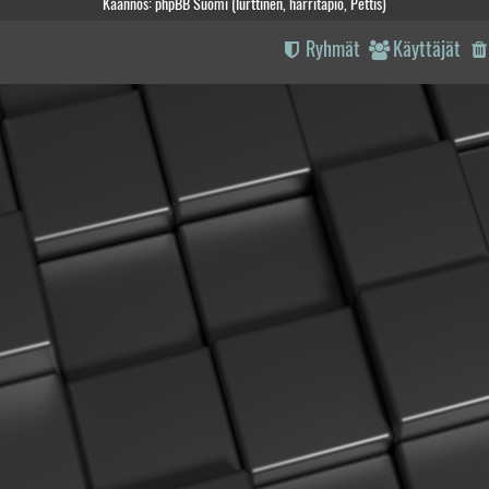
Käännös: phpBB Suomi (lurttinen, harritapio, Pettis)
Ryhmät
Käyttäjät