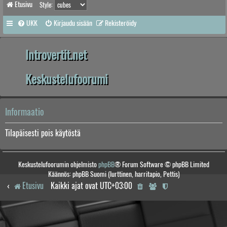
Etusivu
Style:
UKK
Kirjaudu sisään
Rekisteröidy
Introvertit.net
Keskustelufoorumi
Informaatio
Tilapäisesti pois käytöstä
Keskustelufoorumin ohjelmisto
phpBB
® Forum Software © phpBB Limited
Käännös: phpBB Suomi (lurttinen, harritapio, Pettis)
Etusivu
Kaikki ajat ovat
UTC+03:00