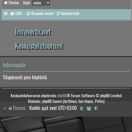
Etusivu
Style:
UKK
Kirjaudu sisään
Rekisteröidy
Introvertit.net
Keskustelufoorumi
Informaatio
Tilapäisesti pois käytöstä
Keskustelufoorumin ohjelmisto
phpBB
® Forum Software © phpBB Limited
Käännös: phpBB Suomi (lurttinen, harritapio, Pettis)
Etusivu
Kaikki ajat ovat
UTC+03:00