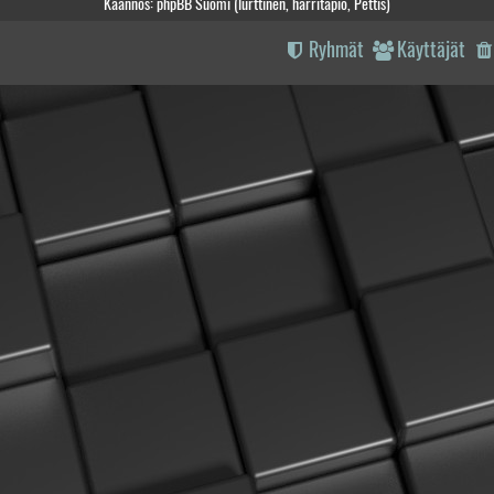
Käännös: phpBB Suomi (lurttinen, harritapio, Pettis)
Ryhmät
Käyttäjät