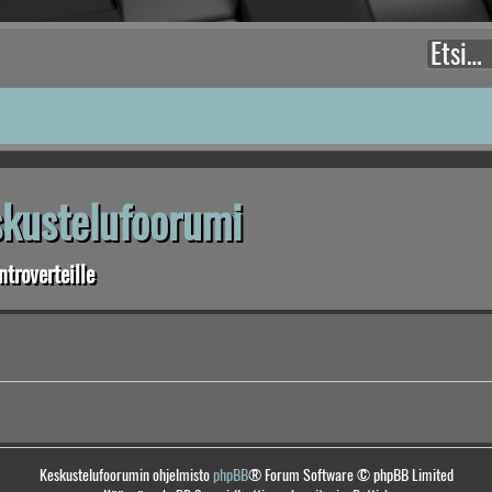
eskustelufoorumi
troverteille
Keskustelufoorumin ohjelmisto
phpBB
® Forum Software © phpBB Limited