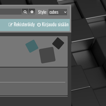
Etsi
Tarkennettu haku
Style:
Rekisteröidy
Kirjaudu sisään