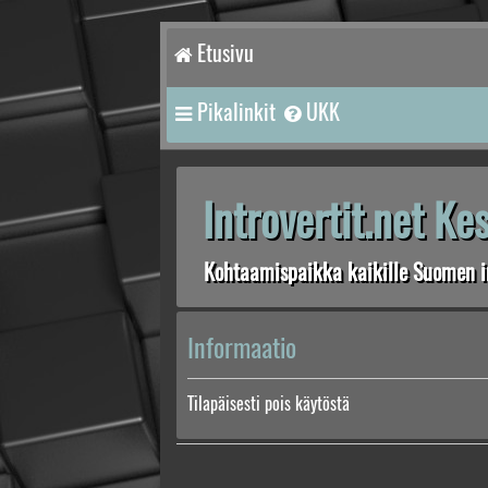
Etusivu
Pikalinkit
UKK
Introvertit.net K
Kohtaamispaikka kaikille Suomen in
Informaatio
Tilapäisesti pois käytöstä