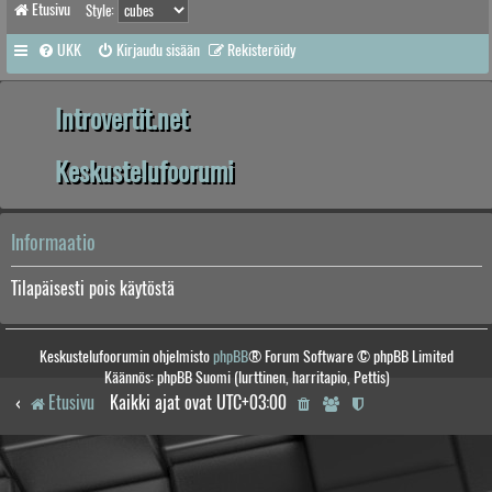
Etusivu
Style:
UKK
Kirjaudu sisään
Rekisteröidy
Introvertit.net
Keskustelufoorumi
Informaatio
Tilapäisesti pois käytöstä
Keskustelufoorumin ohjelmisto
phpBB
® Forum Software © phpBB Limited
Käännös: phpBB Suomi (lurttinen, harritapio, Pettis)
Etusivu
Kaikki ajat ovat
UTC+03:00