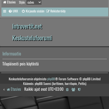
Etusivu
Style:
UKK
Kirjaudu sisään
Rekisteröidy
Introvertit.net
Keskustelufoorumi
Informaatio
Tilapäisesti pois käytöstä
Keskustelufoorumin ohjelmisto
phpBB
® Forum Software © phpBB Limited
Käännös: phpBB Suomi (lurttinen, harritapio, Pettis)
Etusivu
Kaikki ajat ovat
UTC+03:00