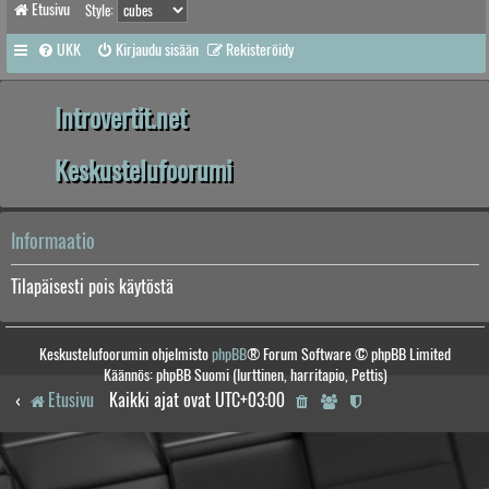
Etusivu
Style:
UKK
Kirjaudu sisään
Rekisteröidy
Introvertit.net
Keskustelufoorumi
Informaatio
Tilapäisesti pois käytöstä
Keskustelufoorumin ohjelmisto
phpBB
® Forum Software © phpBB Limited
Käännös: phpBB Suomi (lurttinen, harritapio, Pettis)
Etusivu
Kaikki ajat ovat
UTC+03:00