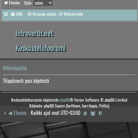
Etusivu
Style:
UKK
Kirjaudu sisään
Rekisteröidy
Introvertit.net
Keskustelufoorumi
Informaatio
Tilapäisesti pois käytöstä
Keskustelufoorumin ohjelmisto
phpBB
® Forum Software © phpBB Limited
Käännös: phpBB Suomi (lurttinen, harritapio, Pettis)
Etusivu
Kaikki ajat ovat
UTC+03:00