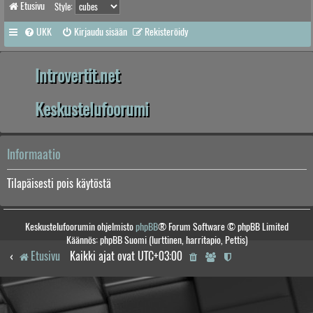
Etusivu
Style:
UKK
Kirjaudu sisään
Rekisteröidy
Introvertit.net
Keskustelufoorumi
Informaatio
Tilapäisesti pois käytöstä
Keskustelufoorumin ohjelmisto
phpBB
® Forum Software © phpBB Limited
Käännös: phpBB Suomi (lurttinen, harritapio, Pettis)
Etusivu
Kaikki ajat ovat
UTC+03:00