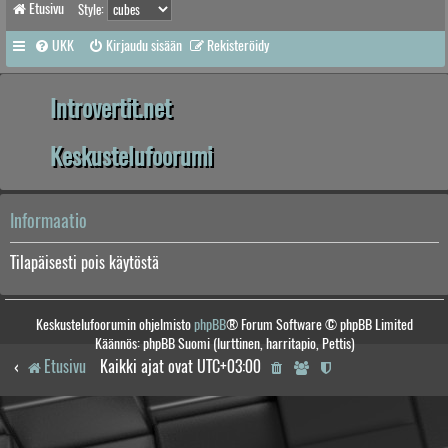
Etusivu
Style:
UKK
Kirjaudu sisään
Rekisteröidy
Introvertit.net
Keskustelufoorumi
Informaatio
Tilapäisesti pois käytöstä
Keskustelufoorumin ohjelmisto
phpBB
® Forum Software © phpBB Limited
Käännös: phpBB Suomi (lurttinen, harritapio, Pettis)
Etusivu
Kaikki ajat ovat
UTC+03:00