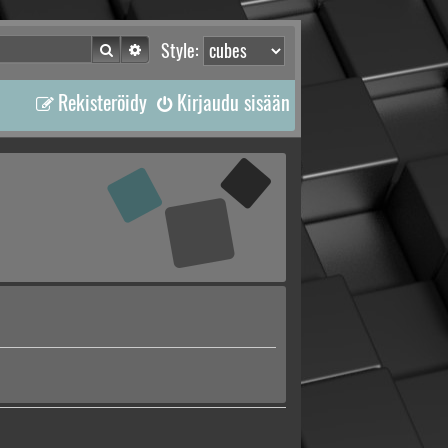
Etsi
Tarkennettu haku
Style:
Rekisteröidy
Kirjaudu sisään