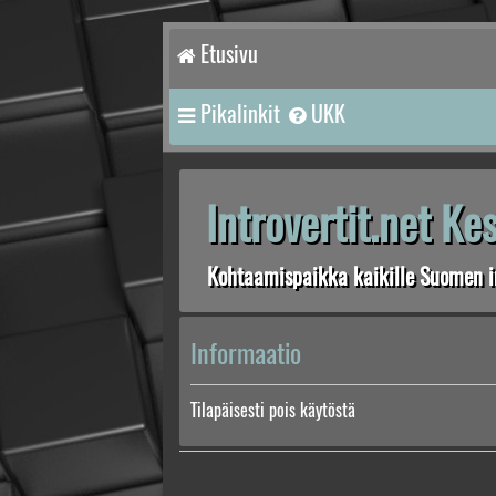
Etusivu
Pikalinkit
UKK
Introvertit.net K
Kohtaamispaikka kaikille Suomen in
Informaatio
Tilapäisesti pois käytöstä