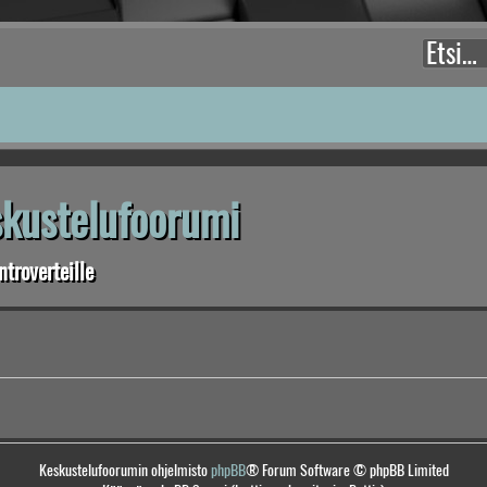
eskustelufoorumi
troverteille
Keskustelufoorumin ohjelmisto
phpBB
® Forum Software © phpBB Limited