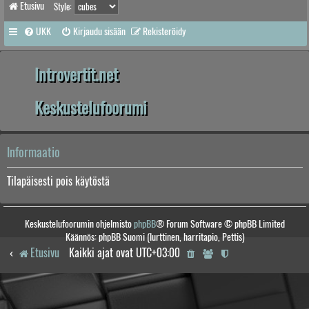
Etusivu
Style:
UKK
Kirjaudu sisään
Rekisteröidy
Introvertit.net
Keskustelufoorumi
Informaatio
Tilapäisesti pois käytöstä
Keskustelufoorumin ohjelmisto
phpBB
® Forum Software © phpBB Limited
Käännös: phpBB Suomi (lurttinen, harritapio, Pettis)
Etusivu
Kaikki ajat ovat
UTC+03:00