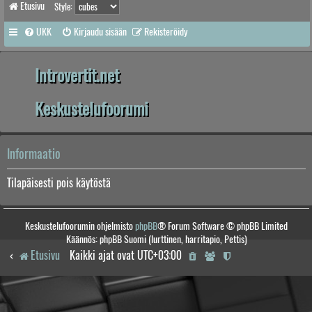
Etusivu
Style:
UKK
Kirjaudu sisään
Rekisteröidy
Introvertit.net
Keskustelufoorumi
Informaatio
Tilapäisesti pois käytöstä
Keskustelufoorumin ohjelmisto
phpBB
® Forum Software © phpBB Limited
Käännös: phpBB Suomi (lurttinen, harritapio, Pettis)
Etusivu
Kaikki ajat ovat
UTC+03:00