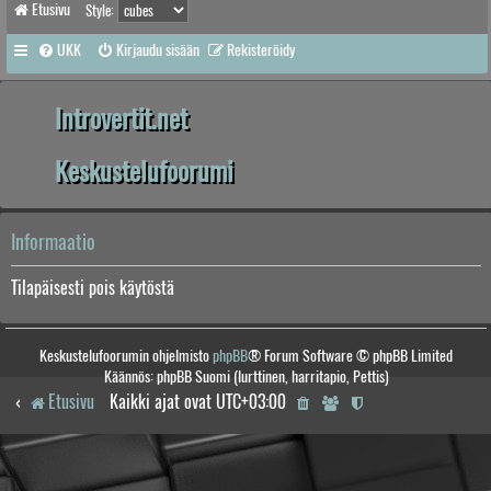
Etusivu
Style:
UKK
Kirjaudu sisään
Rekisteröidy
Introvertit.net
Keskustelufoorumi
Informaatio
Tilapäisesti pois käytöstä
Keskustelufoorumin ohjelmisto
phpBB
® Forum Software © phpBB Limited
Käännös: phpBB Suomi (lurttinen, harritapio, Pettis)
Etusivu
Kaikki ajat ovat
UTC+03:00