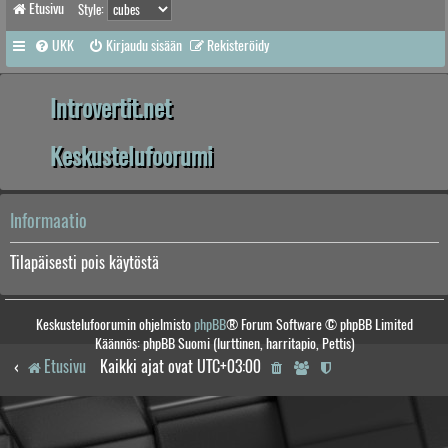
Etusivu
Style:
UKK
Kirjaudu sisään
Rekisteröidy
Introvertit.net
Keskustelufoorumi
Informaatio
Tilapäisesti pois käytöstä
Keskustelufoorumin ohjelmisto
phpBB
® Forum Software © phpBB Limited
Käännös: phpBB Suomi (lurttinen, harritapio, Pettis)
Etusivu
Kaikki ajat ovat
UTC+03:00