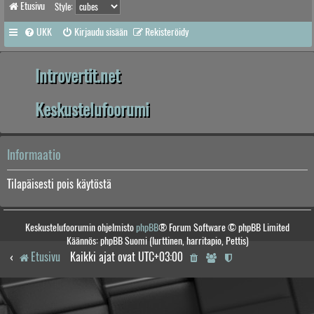
Etusivu
Style:
UKK
Kirjaudu sisään
Rekisteröidy
Introvertit.net
Keskustelufoorumi
Informaatio
Tilapäisesti pois käytöstä
Keskustelufoorumin ohjelmisto
phpBB
® Forum Software © phpBB Limited
Käännös: phpBB Suomi (lurttinen, harritapio, Pettis)
Etusivu
Kaikki ajat ovat
UTC+03:00