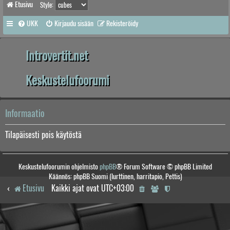
Etusivu
Style:
UKK
Kirjaudu sisään
Rekisteröidy
Introvertit.net
Keskustelufoorumi
Informaatio
Tilapäisesti pois käytöstä
Keskustelufoorumin ohjelmisto
phpBB
® Forum Software © phpBB Limited
Käännös: phpBB Suomi (lurttinen, harritapio, Pettis)
Etusivu
Kaikki ajat ovat
UTC+03:00