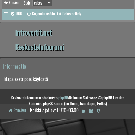
Etusivu
Style:
UKK
Kirjaudu sisään
Rekisteröidy
Introvertit.net
Keskustelufoorumi
Informaatio
Tilapäisesti pois käytöstä
Keskustelufoorumin ohjelmisto
phpBB
® Forum Software © phpBB Limited
Käännös: phpBB Suomi (lurttinen, harritapio, Pettis)
Etusivu
Kaikki ajat ovat
UTC+03:00