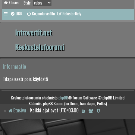
Etusivu
Style:
UKK
Kirjaudu sisään
Rekisteröidy
Introvertit.net
Keskustelufoorumi
Informaatio
Tilapäisesti pois käytöstä
Keskustelufoorumin ohjelmisto
phpBB
® Forum Software © phpBB Limited
Käännös: phpBB Suomi (lurttinen, harritapio, Pettis)
Etusivu
Kaikki ajat ovat
UTC+03:00