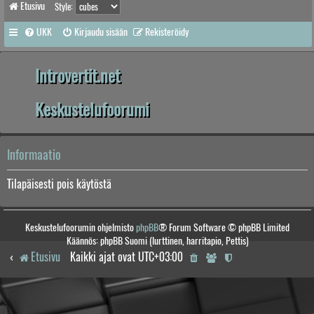
Etusivu
Style:
UKK
Kirjaudu sisään
Rekisteröidy
Introvertit.net
Keskustelufoorumi
Informaatio
Tilapäisesti pois käytöstä
Keskustelufoorumin ohjelmisto
phpBB
® Forum Software © phpBB Limited
Käännös: phpBB Suomi (lurttinen, harritapio, Pettis)
Etusivu
Kaikki ajat ovat
UTC+03:00