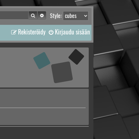
Etsi
Tarkennettu haku
Style:
Rekisteröidy
Kirjaudu sisään