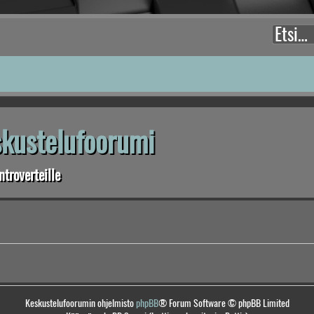
eskustelufoorumi
troverteille
Keskustelufoorumin ohjelmisto
phpBB
® Forum Software © phpBB Limited