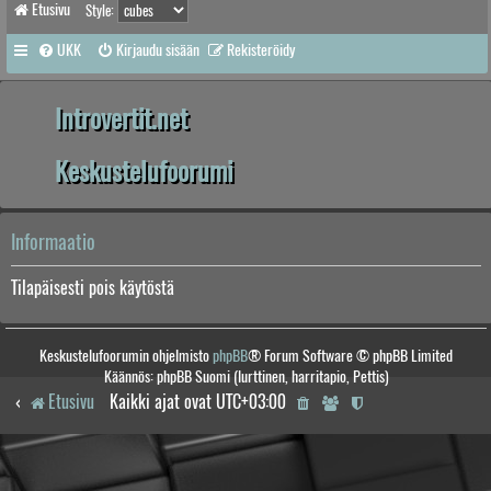
Etusivu
Style:
UKK
Kirjaudu sisään
Rekisteröidy
Introvertit.net
Keskustelufoorumi
Informaatio
Tilapäisesti pois käytöstä
Keskustelufoorumin ohjelmisto
phpBB
® Forum Software © phpBB Limited
Käännös: phpBB Suomi (lurttinen, harritapio, Pettis)
Etusivu
Kaikki ajat ovat
UTC+03:00