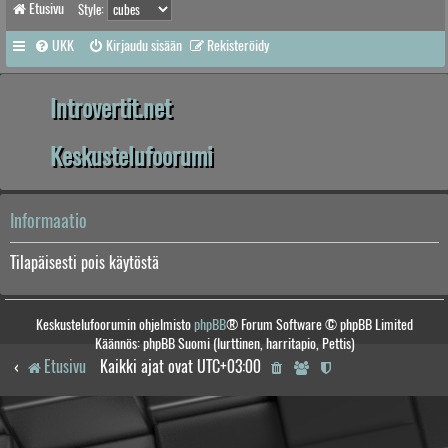
Etusivu
Style:
UKK
Kirjaudu sisään
Rekisteröidy
Introvertit.net
Keskustelufoorumi
Informaatio
Tilapäisesti pois käytöstä
Keskustelufoorumin ohjelmisto
phpBB
® Forum Software © phpBB Limited
Käännös: phpBB Suomi (lurttinen, harritapio, Pettis)
Etusivu
Kaikki ajat ovat
UTC+03:00