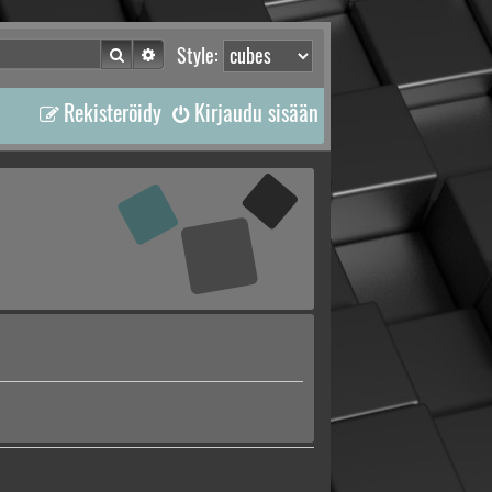
Etsi
Tarkennettu haku
Style:
Rekisteröidy
Kirjaudu sisään