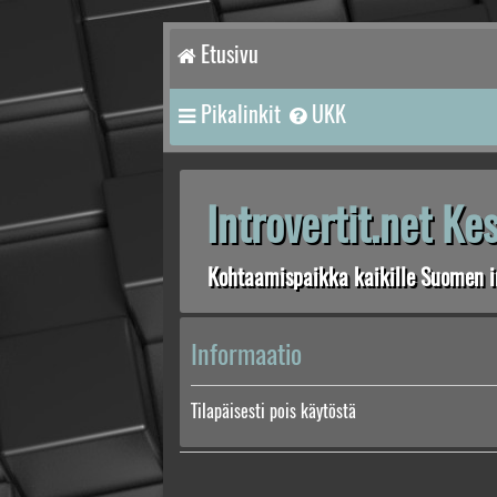
Etusivu
Pikalinkit
UKK
Introvertit.net K
Kohtaamispaikka kaikille Suomen in
Informaatio
Tilapäisesti pois käytöstä