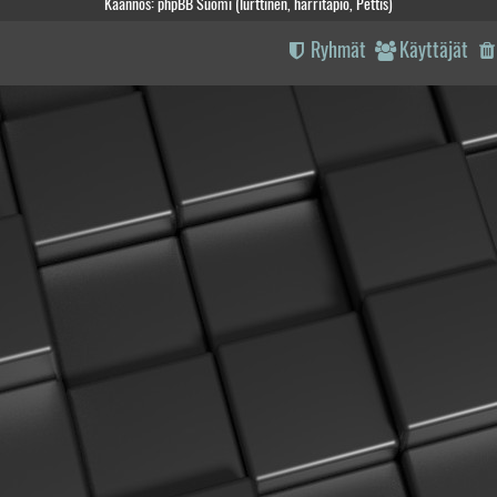
Käännös: phpBB Suomi (lurttinen, harritapio, Pettis)
Ryhmät
Käyttäjät