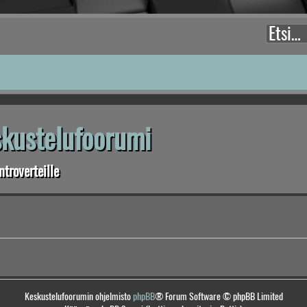
eskustelufoorumi
troverteille
Keskustelufoorumin ohjelmisto
phpBB
® Forum Software © phpBB Limited