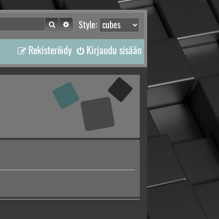
Etsi
Tarkennettu haku
Style:
Rekisteröidy
Kirjaudu sisään