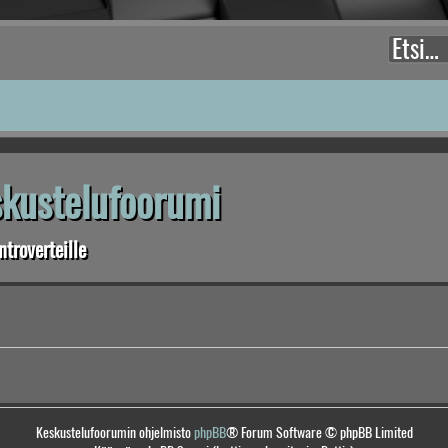
eskustelufoorumi
troverteille
Keskustelufoorumin ohjelmisto
phpBB
® Forum Software © phpBB Limited