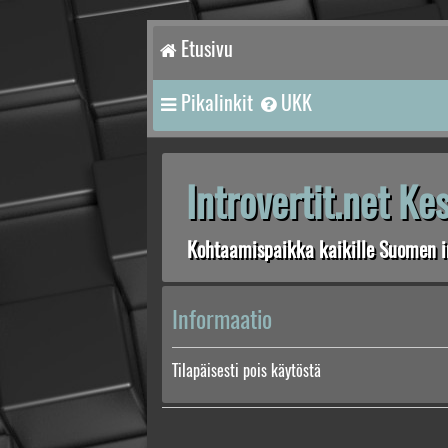
Etusivu
Pikalinkit
UKK
Introvertit.net K
Kohtaamispaikka kaikille Suomen in
Informaatio
Tilapäisesti pois käytöstä