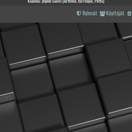
Käännös: phpBB Suomi (lurttinen, harritapio, Pettis)
Ryhmät
Käyttäjät