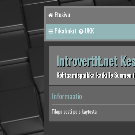
Etusivu
Pikalinkit
UKK
Introvertit.net K
Kohtaamispaikka kaikille Suomen in
Informaatio
Tilapäisesti pois käytöstä