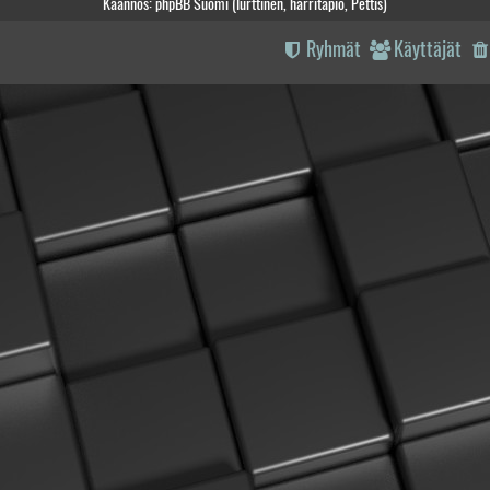
Käännös: phpBB Suomi (lurttinen, harritapio, Pettis)
Ryhmät
Käyttäjät