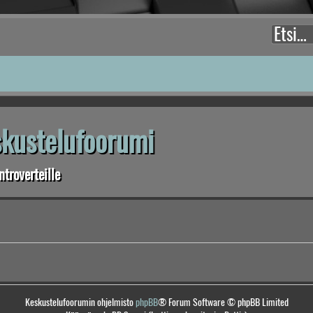
eskustelufoorumi
troverteille
Keskustelufoorumin ohjelmisto
phpBB
® Forum Software © phpBB Limited