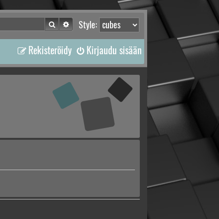
Etsi
Tarkennettu haku
Style:
Rekisteröidy
Kirjaudu sisään