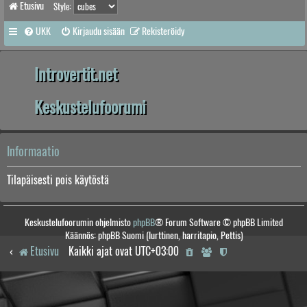
Etusivu
Style:
UKK
Kirjaudu sisään
Rekisteröidy
Introvertit.net
Keskustelufoorumi
Informaatio
Tilapäisesti pois käytöstä
Keskustelufoorumin ohjelmisto
phpBB
® Forum Software © phpBB Limited
Käännös: phpBB Suomi (lurttinen, harritapio, Pettis)
Etusivu
Kaikki ajat ovat
UTC+03:00