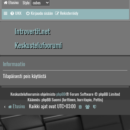
Etusivu
Style:
UKK
Kirjaudu sisään
Rekisteröidy
Introvertit.net
Keskustelufoorumi
Informaatio
Tilapäisesti pois käytöstä
Keskustelufoorumin ohjelmisto
phpBB
® Forum Software © phpBB Limited
Käännös: phpBB Suomi (lurttinen, harritapio, Pettis)
Etusivu
Kaikki ajat ovat
UTC+03:00