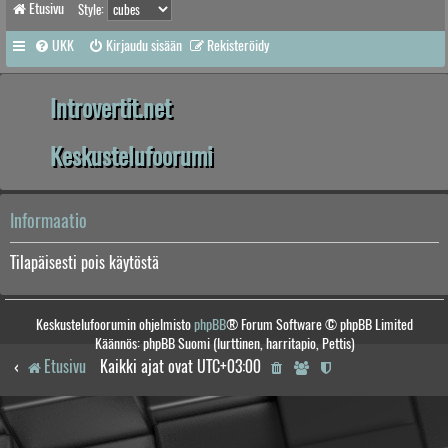
Etusivu
Style:
UKK
Kirjaudu sisään
Rekisteröidy
Introvertit.net
Keskustelufoorumi
Informaatio
Tilapäisesti pois käytöstä
Keskustelufoorumin ohjelmisto
phpBB
® Forum Software © phpBB Limited
Käännös: phpBB Suomi (lurttinen, harritapio, Pettis)
Etusivu
Kaikki ajat ovat
UTC+03:00