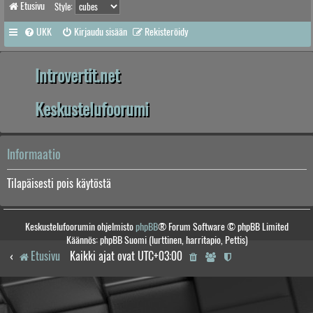
Etusivu
Style:
UKK
Kirjaudu sisään
Rekisteröidy
Introvertit.net
Keskustelufoorumi
Informaatio
Tilapäisesti pois käytöstä
Keskustelufoorumin ohjelmisto
phpBB
® Forum Software © phpBB Limited
Käännös: phpBB Suomi (lurttinen, harritapio, Pettis)
Etusivu
Kaikki ajat ovat
UTC+03:00