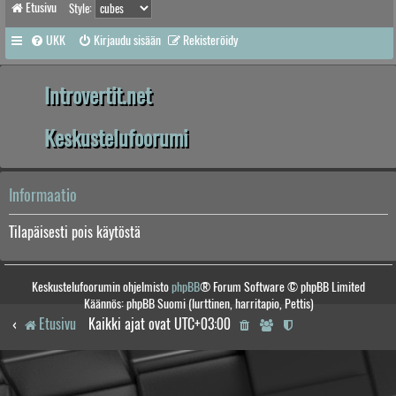
Etusivu
Style:
UKK
Kirjaudu sisään
Rekisteröidy
Introvertit.net
Keskustelufoorumi
Informaatio
Tilapäisesti pois käytöstä
Keskustelufoorumin ohjelmisto
phpBB
® Forum Software © phpBB Limited
Käännös: phpBB Suomi (lurttinen, harritapio, Pettis)
Etusivu
Kaikki ajat ovat
UTC+03:00