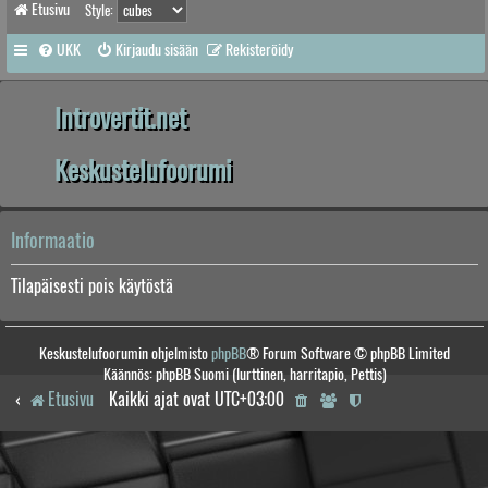
Etusivu
Style:
UKK
Kirjaudu sisään
Rekisteröidy
Introvertit.net
Keskustelufoorumi
Informaatio
Tilapäisesti pois käytöstä
Keskustelufoorumin ohjelmisto
phpBB
® Forum Software © phpBB Limited
Käännös: phpBB Suomi (lurttinen, harritapio, Pettis)
Etusivu
Kaikki ajat ovat
UTC+03:00