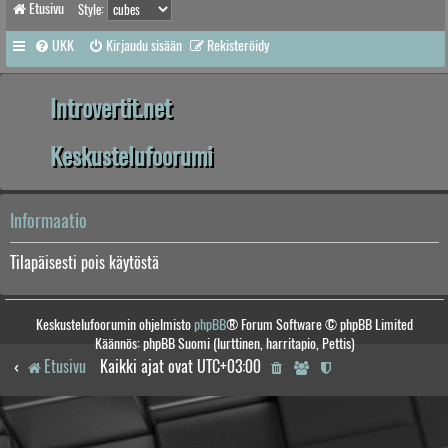
Etusivu
Style:
UKK
Kirjaudu sisään
Rekisteröidy
Introvertit.net
Keskustelufoorumi
Informaatio
Tilapäisesti pois käytöstä
Keskustelufoorumin ohjelmisto
phpBB
® Forum Software © phpBB Limited
Käännös: phpBB Suomi (lurttinen, harritapio, Pettis)
Etusivu
Kaikki ajat ovat
UTC+03:00