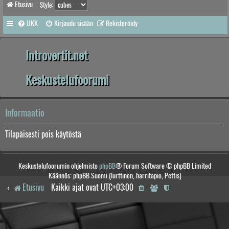
Etusivu
Style:
UKK
Kirjaudu sisään
Rekisteröidy
Introvertit.net
Keskustelufoorumi
Informaatio
Tilapäisesti pois käytöstä
Keskustelufoorumin ohjelmisto
phpBB
® Forum Software © phpBB Limited
Käännös: phpBB Suomi (lurttinen, harritapio, Pettis)
Etusivu
Kaikki ajat ovat
UTC+03:00