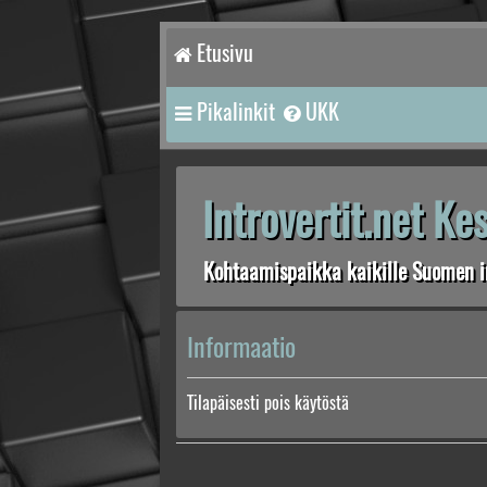
Etusivu
Pikalinkit
UKK
Introvertit.net K
Kohtaamispaikka kaikille Suomen in
Informaatio
Tilapäisesti pois käytöstä