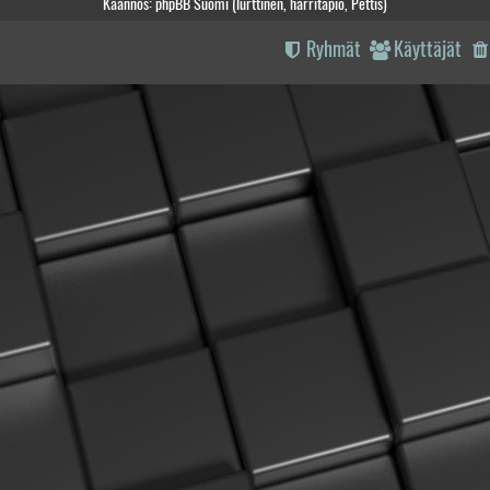
Käännös: phpBB Suomi (lurttinen, harritapio, Pettis)
Ryhmät
Käyttäjät