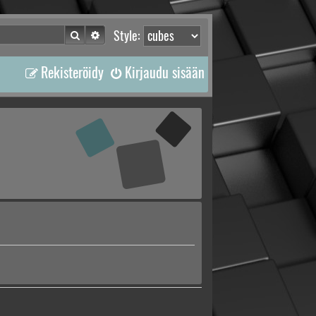
Etsi
Tarkennettu haku
Style:
Rekisteröidy
Kirjaudu sisään