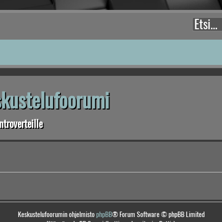
eskustelufoorumi
troverteille
Keskustelufoorumin ohjelmisto
phpBB
® Forum Software © phpBB Limited