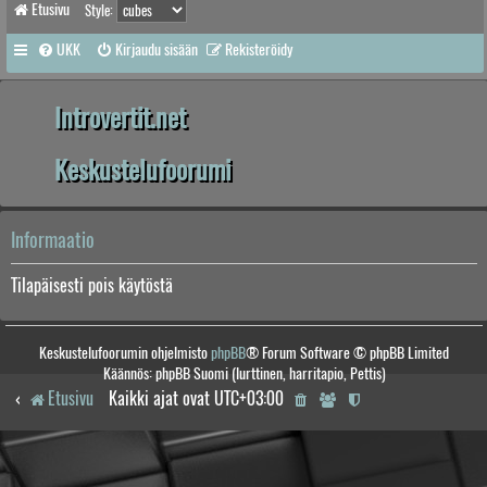
Etusivu
Style:
UKK
Kirjaudu sisään
Rekisteröidy
Introvertit.net
Keskustelufoorumi
Informaatio
Tilapäisesti pois käytöstä
Keskustelufoorumin ohjelmisto
phpBB
® Forum Software © phpBB Limited
Käännös: phpBB Suomi (lurttinen, harritapio, Pettis)
Etusivu
Kaikki ajat ovat
UTC+03:00